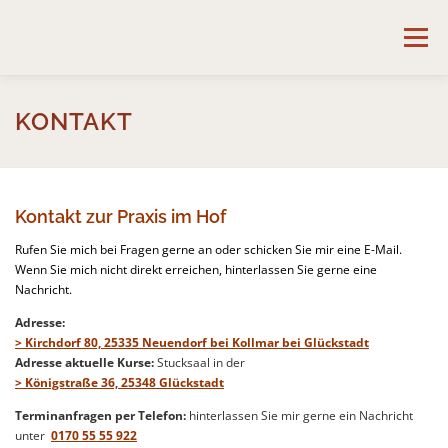
Zum
Inhalt
Menü
springen
START
ANGEBOTE
AKTUELLE KURSE
KONTAKT
HALTUNG UND BEWEGUNG
ZUR PERSON
Kontakt zur Praxis im Hof
Rufen Sie mich bei Fragen gerne an oder schicken Sie mir eine E-Mail.
LITERATUR
KONTAKT
Wenn Sie mich nicht direkt erreichen, hinterlassen Sie gerne eine
Nachricht.
Adresse:
> Kirchdorf 80, 25335 Neuendorf bei Kollmar bei Glückstadt
Adresse aktuelle Kurse:
Stucksaal in der
>
Königstraße 36, 25348 Glückstadt
Terminanfragen
per Telefon:
hinterlassen Sie mir gerne ein Nachricht
unter
0170 55 55 922