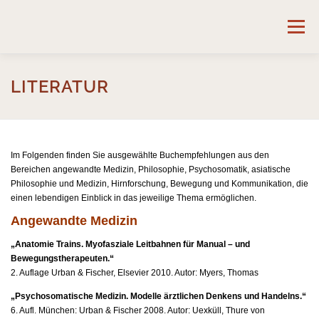
Zum
Inhalt
Menü
springen
START
ANGEBOTE
AKTUELLE KURSE
LITERATUR
HALTUNG UND BEWEGUNG
ZUR PERSON
Im Folgenden finden Sie ausgewählte Buchempfehlungen aus den
Bereichen angewandte Medizin, Philosophie, Psychosomatik, asiatische
Philosophie und Medizin, Hirnforschung, Bewegung und Kommunikation, die
LITERATUR
KONTAKT
einen lebendigen Einblick in das jeweilige Thema ermöglichen.
Angewandte Medizin
„Anatomie Trains. Myofasziale Leitbahnen für Manual – und
Bewegungstherapeuten.“
2. Auflage Urban & Fischer, Elsevier 2010. Autor: Myers, Thomas
„Psychosomatische Medizin. Modelle ärztlichen Denkens und Handelns.“
6. Aufl. München: Urban & Fischer 2008. Autor: Uexküll, Thure von