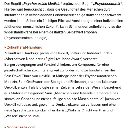
Der Begriff
„Psychosoziale Medizin“
ergänzt den Begriff
„Psychosomatik“
.
Hierbei wird berücksichtigt, dass die Gesundheit des Menschen durch
Interaktionen in verschiedenen Lebensbereichen gestärkt oder geschwächt
werden kann. Schon ein flüchtiger Blick auf Vorstellungen einer individuellen
„blühenden menschlichen Zukunft“, kann Stimmungen aufhellen und so die
Widerstandskräfte bei einem gestärkten Selbstwert erhöhen
(Psychoneuroimmunologie).
> Zukunftsrat-Hamburg
Zukunftsrat Hamburg. Jacob von Uexküll, Stifter und Initiator für den
„Alternativen Nobelpreis (Right Livelihood Award) vernetzt
Bürgerbewegungen und Persönlichkeiten, um Kompetenz für eine
gesellschaftliche Zukunftsfähigkeit zu fördern und zu bündeln. Familie :
Sein Onkel Thure von Uexküll ist Mitbegründer der Psychosomatischen
Medizin. Sein Großvater, der Biologe und Philosoph Johannes Jakob von
Uexküll, entwarf als Biologie seiner Zeit eine Lehre der Wesen, bestehend
aus Materie mit eigenem Sinn. „Menschen sind lebende Elemente eines
sinnvollen Ganzen und nicht zufällige sinnlose Maschinenteile“. Jacob von
Uexküll ruft dazu auf, gewohnte Denkstrukturen zu verlassen und eine
neue Sprache zu entwickeln. Für ihn ist „Wahrheit“ nicht wertfrei und
„Wissen“ nicht neutral.
> Sonnenseite.com